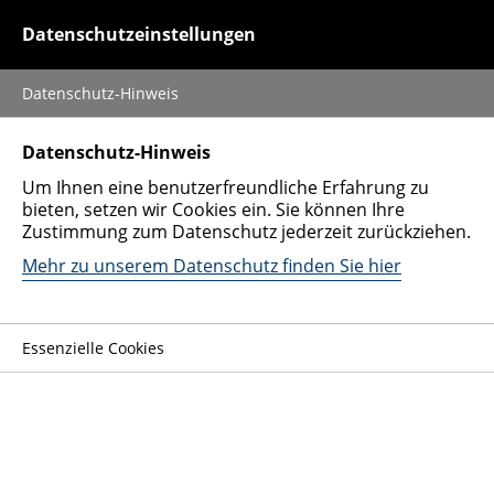
0152 51428728
Datenschutzeinstellungen
Datenschutz-Hinweis
Autoankauf
Umgebung
Germering
Datenschutz-Hinweis
Um Ihnen eine benutzerfreundliche Erfahrung zu
Nutzfahrzeuge
bieten, setzen wir Cookies ein. Sie können Ihre
Zustimmung zum Datenschutz jederzeit zurückziehen.
Umgebung
Auto in Germering verkaufen
Mehr zu unserem Datenschutz finden Sie hier
Unternehmen
Schneller Autoankauf Germering – bequeme
Verkaufsmöglichkeit für jeden Gebrauchtwagen-
Besitzer im Großraum München! Egal, ob Sie in der
Essenzielle Cookies
Nähe des Germeringer Sees, rund um das
Stadtzentrum oder in der Nähe des Cineplex wohnen
und Ihr Auto verkaufen möchten. Wir bieten Ihnen als
privaten Verkäufer einen umfangreichen Service, von
der Anfrage bis zur Abmeldung des Wagens, und